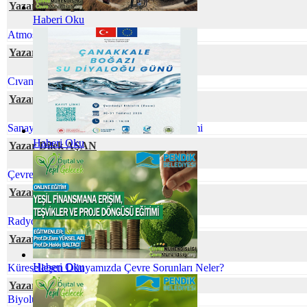
Yazar Dr. Özge SİVRİOĞLU
Haberi Oku
Atmosferik Kıyamete Hazır Mıyız?
Yazar Neslihan BOYACILAR
Cıvanın Taşınabilir Tür Pillerdeki Öyküsü
Yazar Rahşan BUKNİ ULUS
Sanayi Kaynaklı Tehlikeli Atıkların Yönetimi
Haberi Oku
Yazar Dilek AŞAN
Çevre Mühendisliği ve İklim Değişikliği
Yazar Ecem GÜNEY
Radyoaktif Atık Yönetimi
Yazar Gamze CİVELEK
Haberi Oku
Küreselleşen Dünyamızda Çevre Sorunları Neler?
Yazar Elif Naz COŞKUN
Biyolüminesans: Parıldayan Canlılar