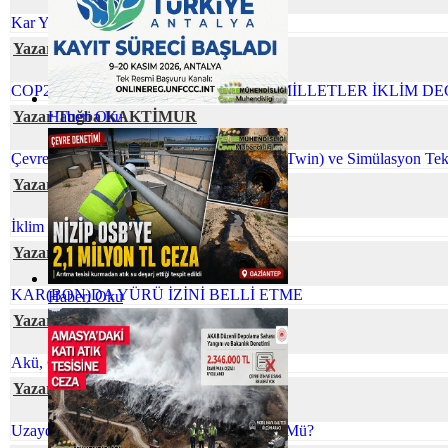
Kar Yağışının Faydaları
Yazar Şafak ÖZSOY
COP26 NEDEN ÖNEMLİ BİRLEŞMİŞ MİLLETLER İKLİM DE
Yazar Tuğba KAKTİMUR
Haberi Oku
Çevre Mühendisliğinde Dijital İkiz (Digital Twin) ve Simülasyon Tekn
Yazar Prof. Dr. Zeynep ZAİMOĞLU
İklim Değişikliği ve Gıda Arzı
Yazar SustainabiliThink Club
KAR(BON)DA YÜRÜ İZİNİ BELLİ ETME
Haberi Oku
Yazar Serpil ÖZKAN
Akü, Çevre ve Ekonomi
Yazar Ömür TEMİZEL
Uzaydaki Atıklarla Başa Çıkmak Mümkün Mü?