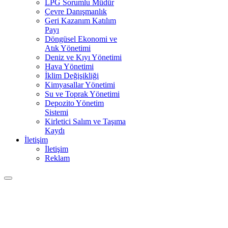
LPG Sorumlu Müdür
Çevre Danışmanlık
Geri Kazanım Katılım
Payı
Döngüsel Ekonomi ve
Atık Yönetimi
Deniz ve Kıyı Yönetimi
Hava Yönetimi
İklim Değişikliği
Kimyasallar Yönetimi
Su ve Toprak Yönetimi
Depozito Yönetim
Sistemi
Kirletici Salım ve Taşıma
Kaydı
İletişim
İletişim
Reklam