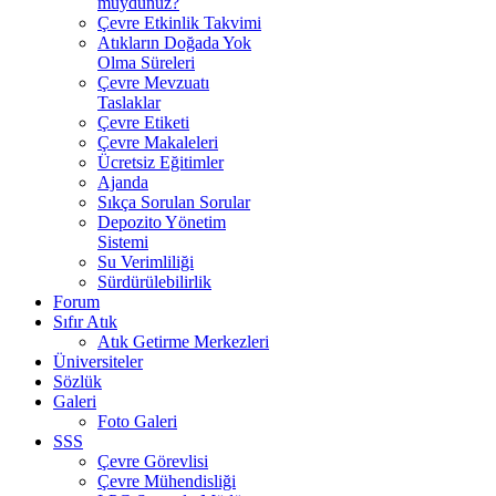
muydunuz?
Çevre Etkinlik Takvimi
Atıkların Doğada Yok
Olma Süreleri
Çevre Mevzuatı
Taslaklar
Çevre Etiketi
Çevre Makaleleri
Ücretsiz Eğitimler
Ajanda
Sıkça Sorulan Sorular
Depozito Yönetim
Sistemi
Su Verimliliği
Sürdürülebilirlik
Forum
Sıfır Atık
Atık Getirme Merkezleri
Üniversiteler
Sözlük
Galeri
Foto Galeri
SSS
Çevre Görevlisi
Çevre Mühendisliği